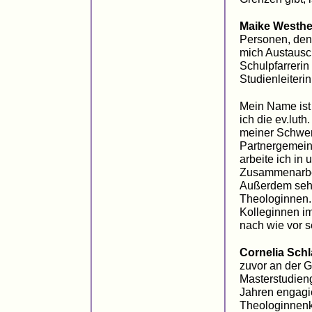
Maike Westhe
Personen, den
mich Austausc
Schulpfarreri
Studienleiteri
Mein Name is
ich die ev.lut
meiner Schwerp
Partnergemein
arbeite ich in
Zusammenarbei
Außerdem sehe
Theologinnen. 
Kolleginnen im
nach wie vor se
Cornelia Schl
zuvor an der G
Masterstudienga
Jahren engagi
Theologinnenko